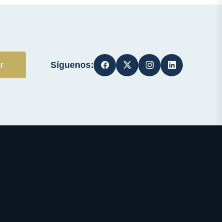
Síguenos:
r