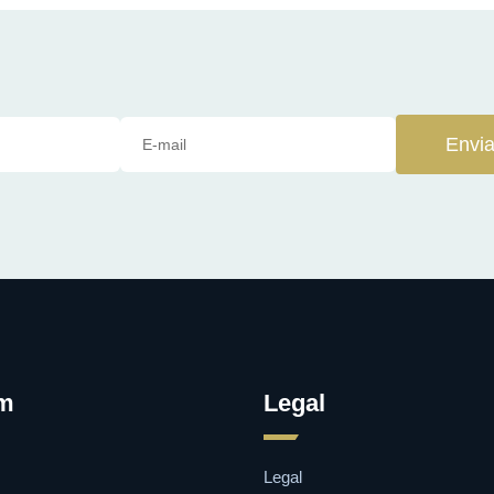
Envia
om
Legal
Legal