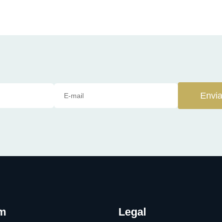
Envia
om
Legal