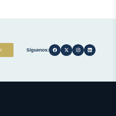
Síguenos:
r