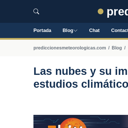
pred
Portada
Blog
Chat
Contac
prediccionesmeteorologicas.com
Blog
Las nubes y su im
estudios climátic