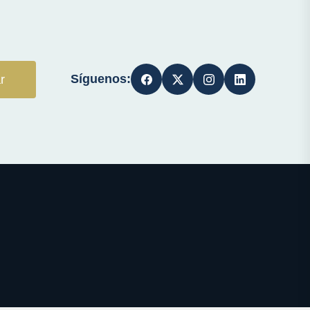
Síguenos:
r